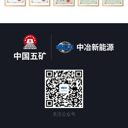
关注公众号