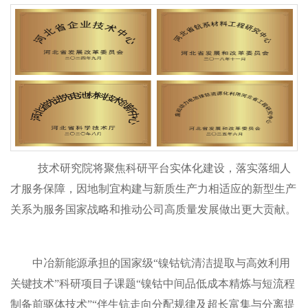
技术研究院将聚焦科研平台实体化建设，落实落细人
才服务保障，因地制宜构建与新质生产力相适应的新型生产
关系为服务国家战略和推动公司高质量发展做出更大贡献。
中冶新能源承担的国家级“镍钴钪清洁提取与高效利用
关键技术”科研项目子课题“镍钴中间品低成本精炼与短流程
制备前驱体技术”“伴生钪走向分配规律及超长富集与分离提