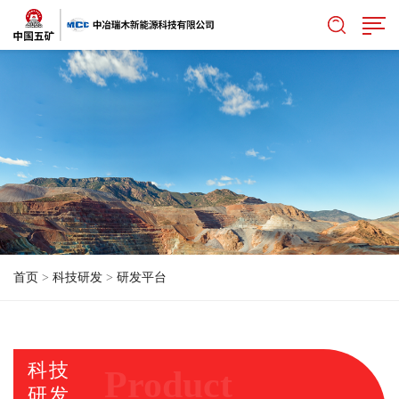
首页
>
科技研发
>
研发平台
科技
Product
研发