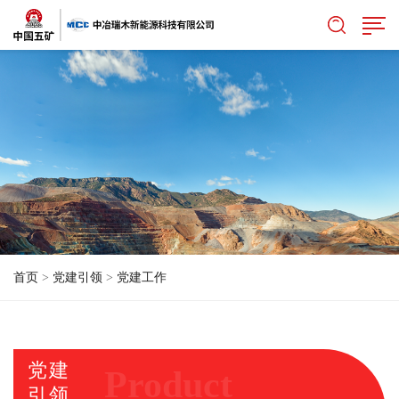
首页
>
党建引领
>
党建工作
党建
Product
引领