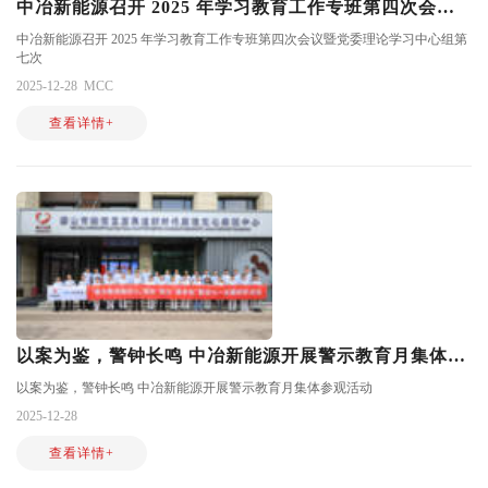
中冶新能源召开 2025 年学习教育工作专班第四次会议暨党委理论学习中心组第七次
中冶新能源召开 2025 年学习教育工作专班第四次会议暨党委理论学习中心组第
七次
2025-12-28
MCC
查看详情+
以案为鉴，警钟长鸣 中冶新能源开展警示教育月集体参观活动
以案为鉴，警钟长鸣 中冶新能源开展警示教育月集体参观活动
2025-12-28
查看详情+