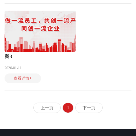
图3
2026-01-11
查看详情+
上一页
1
下一页